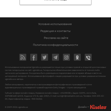
Условия использования
Редакция и контакты
Реклама на сайте
Политика конфиденциальности
Использование материалов Vgorode.ua разрешается только при условии прямой и открытой для поисковых
систем гиперссылки на сайт vgorode.ua. Гиперссылка обязательна вне зависимости от полного либо
частичного цитирования. Она должна быть размещена в подзаголовке или в первом абзаце и вести на
цитируемый материал. Использование фотографий и видео разрешается при условии указания источника
vgorode.ua и автора.
Любое копирование, перепечатка и воспроизведение фотографических произведений и/или
аудиовизуальных произведений правообладателя Getty Images – строго запрещается.
Субъект в сфере онлайн-медиа, Название онлайн-медиа - «VGORODE», Адрес: 02091, місто Київ,
ХАРКІВСЬКЕ ШОСЕ, будинок 172-Б, офіс 208/1, E-mail:
sunlight@mediadim.com.ua
, Телефон: 044-205-43-
00, Идентификатор медиа - R40-06066
Дизайн —
© 2009-2026 vgorode.ua