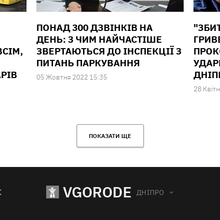
ПОНАД 300 ДЗВІНКІВ НА
"ЗБИ
ДЕНЬ: З ЧИМ НАЙЧАСТІШЕ
ГРИВ
ВСІМ,
ЗВЕРТАЮТЬСЯ ДО ІНСПЕКЦІЇ З
ПРОК
ПИТАНЬ ПАРКУВАННЯ
УДАР
РІВ
ДНІП
05 Жовтня 2022 15:35
28 Квiтн
ПОКАЗАТИ ЩЕ
VGORODE
К
ДНІПРО