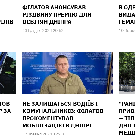
ФІЛАТОВ АНОНСУВАВ
В ОДЕ
РІЗДВЯНУ ПРЕМІЮ ДЛЯ
ВИДА
ІЛІВ
ОСВІТЯН ДНІПРА
ГЕМА
23 Грудня 2024 20:52
10 Вере
ТОВ
НЕ ЗАЛИШАТЬСЯ ВОДІЇВ І
"РАН
Р ЗА
КОМУНАЛЬНИКІВ: ФІЛАТОВ
ПРИВ
ПРОКОМЕНТУВАВ
— ТІ
МОБІЛІЗАЦІЮ В ДНІПРІ
ДНІП
МЕДЦ
17 Травня 2024 12:49