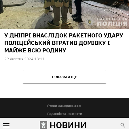
У ДНІПРІ ВНАСЛІДОК РАКЕТНОГО УДАРУ
ПОЛІЦЕЙСЬКИЙ ВТРАТИВ ДОМІВКУ І
МАЙЖЕ ВСЮ РОДИНУ
29 Жовтня 2024 18:11
ПОКАЗАТИ ЩЕ
Умови використання
Редакція та контакти
НОВИНИ
Реклама на сайті