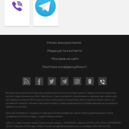
Умови використання
Редакція та контакти
Реклама на сайті
Політика конфіденційності
Використання матеріалів Vgorode.ua дозволяється лише за умови прямого і відкритого для пошукових
систем гіперпосилання на сайт Vgorode.ua. Гіперпосилання є обов'язковим незалежно від повного або
часткового цитування. Воно повинно бути розміщене у підзаголовку або у першому абзаці і вести на
цитований матеріал. Використання фотографій та відео дозволяється за умови вказування на джерело
Vgorode.ua і автора.
Будь-яке копіювання, передрук та відтворення фотографічних творів та/або аудіовізуальних творів
правовласника Getty Images - суворо забороняється.
Суб'єкт у сфері онлайн-медіа, Назва онлайн-медіа – «VGORODE», Адреса: 02091, місто Київ, ХАРКІВСЬКЕ
ШОСЕ, будинок 172-Б, офіс 208/1, E-mail:
sunlight@mediadim.com.ua
, Телефон: 044-205-43-00,