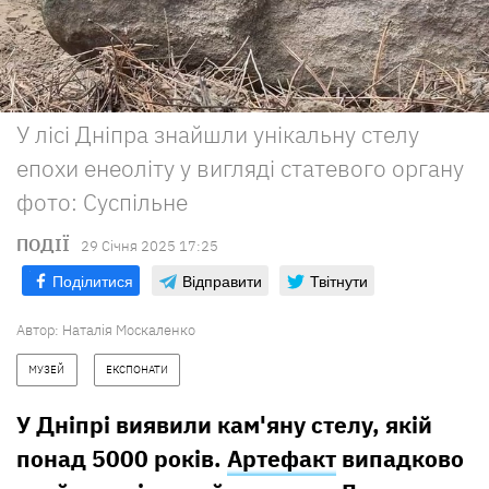
У лісі Дніпра знайшли унікальну стелу
епохи енеоліту у вигляді статевого органу
фото: Суспільне
ПОДІЇ
29 Сiчня 2025 17:25
Поділитися
Відправити
Твітнути
Автор:
Наталія Москаленко
МУЗЕЙ
ЕКСПОНАТИ
У Дніпрі виявили кам'яну стелу, якій
понад 5000 років.
Артефакт
випадково