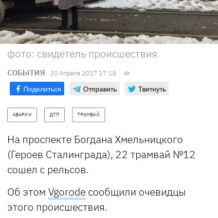
фото: свидетель происшествия
СОБЫТИЯ
20 Апреля 2017 17:18
Поделиться
Отправить
Твитнуть
АВАРИИ
ДТП
ТРАМВАЙ
На проспекте Богдана Хмельницкого
(Героев Сталинграда), 22 трамвай №12
сошел с рельсов.
Об этом
Vgorode
сообщили очевидцы
этого происшествия.