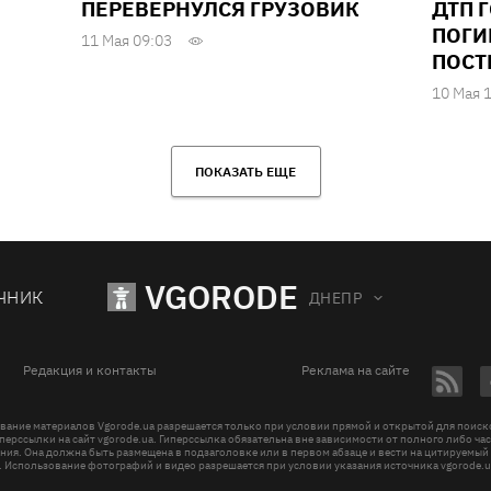
ПЕРЕВЕРНУЛСЯ ГРУЗОВИК
ДТП 
ПОГИ
11 Мая 09:03
ПОСТ
10 Мая 
ПОКАЗАТЬ ЕЩЕ
VGORODE
ЧНИК
ДНЕПР
Редакция и контакты
Реклама на сайте
вание материалов Vgorode.ua разрешается только при условии прямой и открытой для поис
перссылки на сайт vgorode.ua. Гиперссылка обязательна вне зависимости от полного либо ча
ния. Она должна быть размещена в подзаголовке или в первом абзаце и вести на цитируемый
. Использование фотографий и видео разрешается при условии указания источника vgorode.u