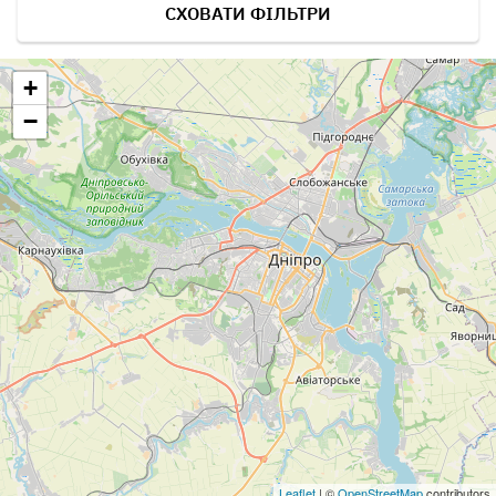
СХОВАТИ ФІЛЬТРИ
+
−
Leaflet
| ©
OpenStreetMap
contributors