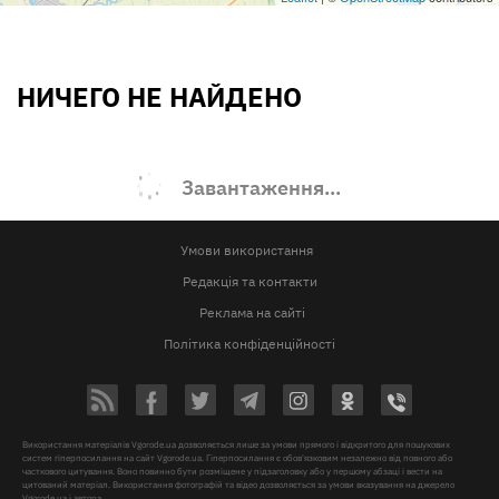
НИЧЕГО НЕ НАЙДЕНО
Завантаження...
Умови використання
Редакція та контакти
Реклама на сайті
Політика конфіденційності
Використання матеріалів Vgorode.ua дозволяється лише за умови прямого і відкритого для пошукових
систем гіперпосилання на сайт Vgorode.ua. Гіперпосилання є обов'язковим незалежно від повного або
часткового цитування. Воно повинно бути розміщене у підзаголовку або у першому абзаці і вести на
цитований матеріал. Використання фотографій та відео дозволяється за умови вказування на джерело
Vgorode.ua і автора.