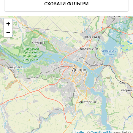
СХОВАТИ ФІЛЬТРИ
+
−
Leaflet
| ©
OpenStreetMap
contributors