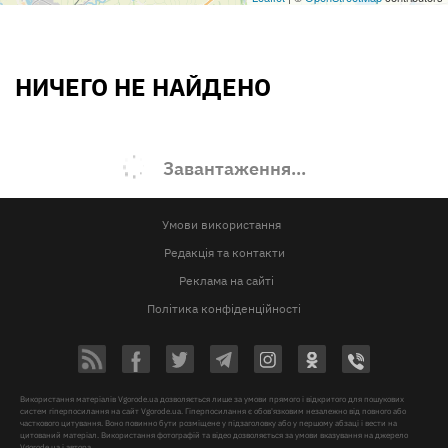
НИЧЕГО НЕ НАЙДЕНО
Завантаження...
Умови використання
Редакція та контакти
Реклама на сайті
Політика конфіденційності
Використання матеріалів Vgorode.ua дозволяється лише за умови прямого і відкритого для пошукових
систем гіперпосилання на сайт Vgorode.ua. Гіперпосилання є обов'язковим незалежно від повного або
часткового цитування. Воно повинно бути розміщене у підзаголовку або у першому абзаці і вести на
цитований матеріал. Використання фотографій та відео дозволяється за умови вказування на джерело
Vgorode.ua і автора.