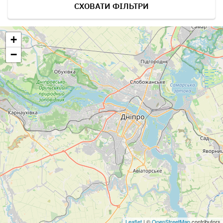
СХОВАТИ ФІЛЬТРИ
+
−
Leaflet
| ©
OpenStreetMap
contributors