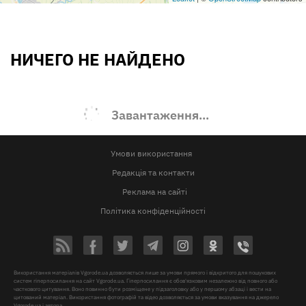
НИЧЕГО НЕ НАЙДЕНО
Завантаження...
Умови використання
Редакція та контакти
Реклама на сайті
Політика конфіденційності
Використання матеріалів Vgorode.ua дозволяється лише за умови прямого і відкритого для пошукових
систем гіперпосилання на сайт Vgorode.ua. Гіперпосилання є обов'язковим незалежно від повного або
часткового цитування. Воно повинно бути розміщене у підзаголовку або у першому абзаці і вести на
цитований матеріал. Використання фотографій та відео дозволяється за умови вказування на джерело
Vgorode.ua і автора.