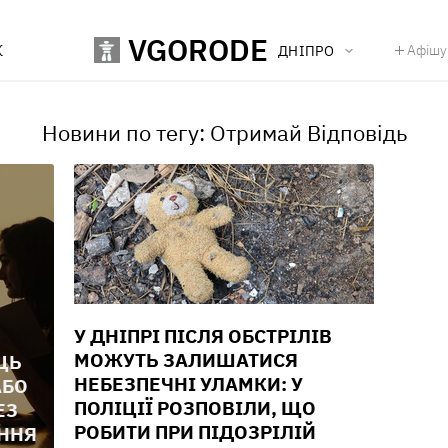
VGORODE
К
Афішу
ДНІПРО
Новини по тегу: Отримай Відповідь
У ДНІПРІ ПІСЛЯ ОБСТРІЛІВ
МОЖУТЬ ЗАЛИШАТИСЯ
ЦЬ
НЕБЕЗПЕЧНІ УЛАМКИ: У
АБО
ПОЛІЦІЇ РОЗПОВІЛИ, ЩО
ЕЗ
РОБИТИ ПРИ ПІДОЗРІЛІЙ
ЕННЯ