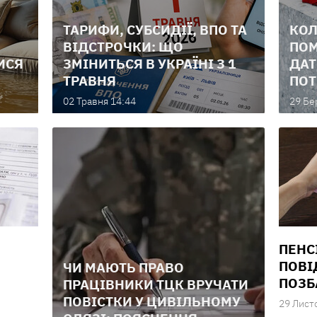
ТАРИФИ, СУБСИДІЇ, ВПО ТА
КОЛ
ВІДСТРОЧКИ: ЩО
ПОМ
ИСЯ
ЗМІНИТЬСЯ В УКРАЇНІ З 1
ДАТ
ТРАВНЯ
ПОТ
02 Травня 14:44
29 Бе
ПЕНС
ПОВІ
ЧИ МАЮТЬ ПРАВО
ПОЗБ
ПРАЦІВНИКИ ТЦК ВРУЧАТИ
ПОВІСТКИ У ЦИВІЛЬНОМУ
29 Лист