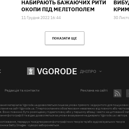
НАБИРАЮТЬ БАЖАЮЧИХ РИТИ
ВИБУ
ОКОПИ ПІД МЕЛІТОПОЛЕМ
КРИМ
11 Грудня 2022 16:44
30 Лист
ПОКАЗАТИ ЩЕ
VGORODE
К
ДНІПРО
Редакція та контакти
Реклама на сайті
ання матеріалів Vgorode.ua дозволяється лише за умови прямого і відкритого для пошукових
лання на сайт Vgorode.ua. Гіперпосилання є обов'язковим незалежно від повного або частко
. Воно повинно бути розміщене у підзаголовку або у першому абзаці і вести на цитований ма
ння фотографій та відео дозволяється за умови вказування на джерело Vgorode.ua і автора.
копіювання, передрук та відтворення фотографічних творів та/або аудіовізуальних творів
ника Getty Images - суворо забороняється.