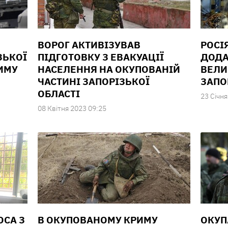
ВОРОГ АКТИВІЗУВАВ
РОСІ
ЗЬКОЇ
ПІДГОТОВКУ З ЕВАКУАЦІЇ
ДОДА
ИМУ
НАСЕЛЕННЯ НА ОКУПОВАНІЙ
ВЕЛИ
ЧАСТИНІ ЗАПОРІЗЬКОЇ
ЗАПО
ОБЛАСТІ
23 Сiчня
08 Квiтня 2023 09:25
ОСА З
В ОКУПОВАНОМУ КРИМУ
ОКУП