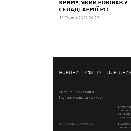
КРИМУ, ЯКИЙ ВОЮВАВ У
СКЛАДІ АРМІЇ РФ
15 Грудня 2022 09:23
НОВИНИ
АФІША
ДОВІДНИ
Умови використання
Політика конфіденційності
Використ
гіперпоси
цитування
Використа
Будь-яке 
© 2009-2026 vgorode.ua
правовлас