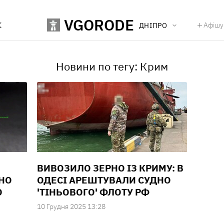
VGORODE
К
Афішу
ДНІПРО
Новини по тегу: Крим
ВИВОЗИЛО ЗЕРНО ІЗ КРИМУ: В
ДНО
ОДЕСІ АРЕШТУВАЛИ СУДНО
О
'ТІНЬОВОГО' ФЛОТУ РФ
10 Грудня 2025 13:28