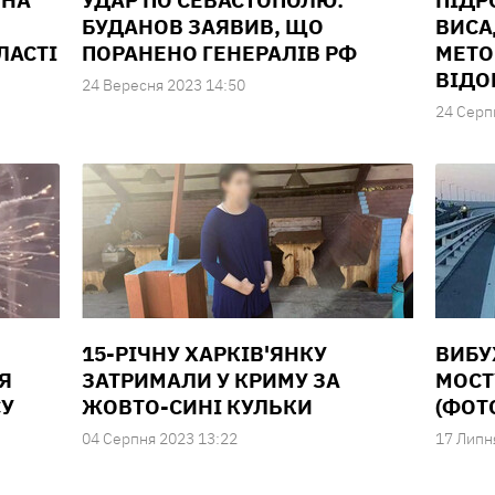
 НА
УДАР ПО СЕВАСТОПОЛЮ:
ПІДР
БУДАНОВ ЗАЯВИВ, ЩО
ВИСА
ЛАСТІ
ПОРАНЕНО ГЕНЕРАЛІВ РФ
МЕТО
ВІДО
24 Вересня 2023 14:50
24 Серп
15-РІЧНУ ХАРКІВ'ЯНКУ
ВИБУ
Я
ЗАТРИМАЛИ У КРИМУ ЗА
МОСТУ
СУ
ЖОВТО-СИНІ КУЛЬКИ
(ФОТО
04 Серпня 2023 13:22
17 Липн