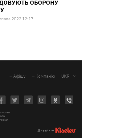
ДОВУЮТЬ ОБОРОНУ
У
опада 2022 12:17
Афішу
Компанію
UKR
 систем
вого
теріал.
Дизайн —