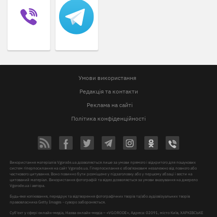
Умови використання
Редакція та контакти
Реклама на сайті
Політика конфіденційності
Використання матеріалів Vgorode.ua дозволяється лише за умови прямого і відкритого для пошукових
систем гіперпосилання на сайт Vgorode.ua. Гіперпосилання є обов'язковим незалежно від повного або
часткового цитування. Воно повинно бути розміщене у підзаголовку або у першому абзаці і вести на
цитований матеріал. Використання фотографій та відео дозволяється за умови вказування на джерело
Vgorode.ua і автора.
Будь-яке копіювання, передрук та відтворення фотографічних творів та/або аудіовізуальних творів
правовласника Getty Images - суворо забороняється.
Суб'єкт у сфері онлайн-медіа, Назва онлайн-медіа – «VGORODE», Адреса: 02091, місто Київ, ХАРКІВСЬКЕ