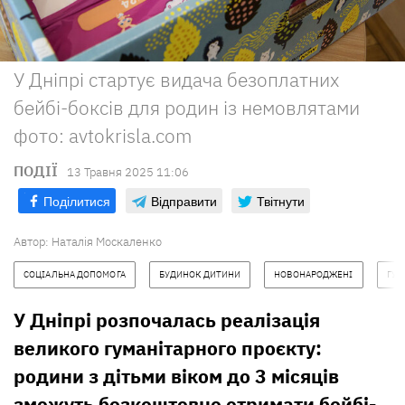
У Дніпрі стартує видача безоплатних
бейбі-боксів для родин із немовлятами
фото: avtokrisla.com
ПОДІЇ
13 Травня 2025 11:06
Поділитися
Відправити
Твітнути
Автор:
Наталія Москаленко
СОЦІАЛЬНА ДОПОМОГА
БУДИНОК ДИТИНИ
НОВОНАРОДЖЕНІ
ГУМ
У Дніпрі розпочалась реалізація
великого гуманітарного проєкту:
родини з дітьми віком до 3 місяців
зможуть безкоштовно отримати
бейбі-