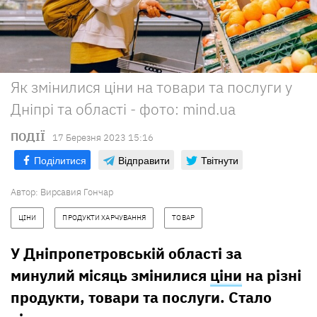
Як змінилися ціни на товари та послуги у
Дніпрі та області - фото: mind.ua
ПОДІЇ
17 Березня 2023 15:16
Поділитися
Відправити
Твітнути
Автор:
Вирсавия Гончар
ЦІНИ
ПРОДУКТИ ХАРЧУВАННЯ
ТОВАР
У Дніпропетровській області за
минулий місяць змінилися
ціни
на різні
продукти, товари та послуги. Стало