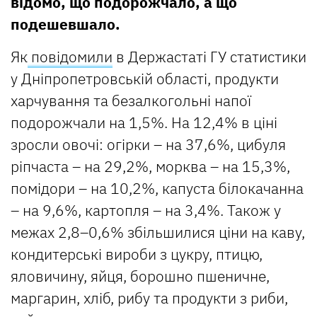
відомо, що подорожчало, а що
подешевшало.
Як
повідомили
в Держастаті ГУ статистики
у Дніпропетровській області, продукти
харчування та безалкогольні напої
подорожчали на 1,5%. На 12,4% в ціні
зросли овочі: огірки – на 37,6%, цибуля
ріпчаста – на 29,2%, морква – на 15,3%,
помідори – на 10,2%, капуста білокачанна
– на 9,6%, картопля – на 3,4%. Також у
межах 2,8–0,6% збільшилися ціни на каву,
кондитерські вироби з цукру, птицю,
яловичину, яйця, борошно пшеничне,
маргарин, хліб, рибу та продукти з риби,