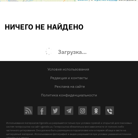
НИЧЕГО НЕ НАЙДЕНО
Загрузка...
Условия использования
Редакция и контакты
Реклама на сайте
Политика конфиденциальности
Использование материалов Vgorode.ua разрешается только при условии прямой и открытой для поисковых
систем гиперссылки на сайт vgorode.ua. Гиперссылка обязательна вне зависимости от полного либо
частичного цитирования. Она должна быть размещена в подзаголовке или в первом абзаце и вести на
цитируемый материал. Использование фотографий и видео разрешается при условии указания источника
vgorode.ua и автора.