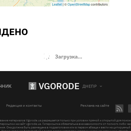
Leaflet
| ©
OpenStreetMap
contributors
ЙДЕНО
Загрузка...
VGORODE
ЧНИК
ДНЕПР
Редакция и контакты
Реклама на сайте
вание материалов Vgorode.ua разрешается только при условии прямой и открытой для поис
перссылки на сайт vgorode.ua. Гиперссылка обязательна вне зависимости от полного либо ча
ния. Она должна быть размещена в подзаголовке или в первом абзаце и вести на цитируемый
. Использование фотографий и видео разрешается при условии указания источника vgorode.u