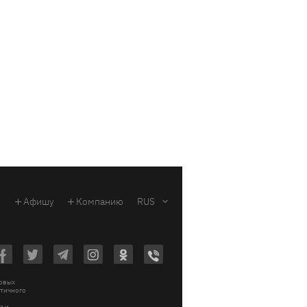
Афишу
Компанию
RUS
ковых
стичного
a и