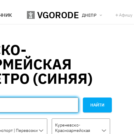
VGORODE
ЧНИК
Афишу
ДНЕПР
КО-
РМЕЙСКАЯ
ТРО (СИНЯЯ)
НАЙТИ
Куреневско-
нспорт | Перевозки
Красноармейская