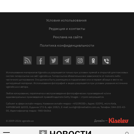
Условия использования
Редакция и контакты
Реклама на сайте
Политика конфиденциальности
Использование материалов Vgorode.ua разрешается только при условии прямой и открытой для поисковых
систем гиперссылки на сайт vgorode.ua. Гиперссылка обязательна вне зависимости от полного либо
частичного цитирования. Она должна быть размещена в подзаголовке или в первом абзаце и вести на
цитируемый материал. Использование фотографий и видео разрешается при условии указания источника
vgorode.ua и автора.
Любое копирование, перепечатка и воспроизведение фотографических произведений и/или
аудиовизуальных произведений правообладателя Getty Images – строго запрещается.
Субъект в сфере онлайн-медиа, Название онлайн-медиа - «VGORODE», Адрес: 02091, місто Київ,
ХАРКІВСЬКЕ ШОСЕ, будинок 172-Б, офіс 208/1, E-mail:
sunlight@mediadim.com.ua
, Телефон: 044-205-43-
00, Идентификатор медиа - R40-06066
Дизайн —
© 2009-2026 vgorode.ua
НОВОСТИ