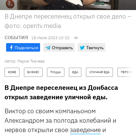
В Днепре переселенец открыл свое дело –
фото: opentv.media
СОБЫТИЯ
18 Июля 2023 10:32
Поделиться
Отправить
Твитнуть
Автор:
Мария Ткачева
КОФЕ
БИЗНЕС
ПИЦЦА
ЕДА
УЛИЧНАЯ ЕДА
ПЕРЕСЕЛ
В Днепре переселенец из Донбасса
открыл заведение уличной еды.
Виктор со своим компаньоном
Александром за полгода колебаний и
нервов открыли свое
заведение
и