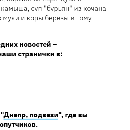
камыша, суп "бурьян" из кочана
з муки и коры березы и тому
едних новостей –
наши странички в:
 "
Днепр, подвези
", где вы
попутчиков.