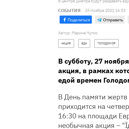
В центре Днепра будут раздавать еду 
СОБЫТИЯ
25 Ноября 2021 16:03
Поделиться
Отправить
Автор:
Марина Чупис
АКЦИЯ
ЕДА
ГОЛОДОМОР
В субботу, 27 ноябр
акция, в рамках кот
едой времен Голодо
В День памяти жертв
приходится на четвер
16:30 на площади Ев
необычная акция – "Ї