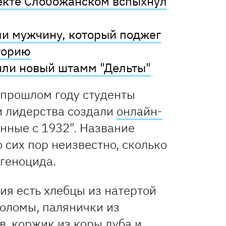
екте Слобожанском вспыхнул
и мужчину, который поджег
торию
ли новый штамм "Дельты"
в прошлом году студенты
 лидерства создали
онлайн-
нные с 1932". Название
о сих пор неизвестно, сколько
 геноцида.
ия есть хлебцы из натертой
соломы, палянички из
, коржик из коры дуба и