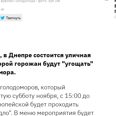
времен Голодомора - фото: bzh.life
Твитнуть
я, в Днепре состоится уличная
орой горожан будут "угощать"
мора.
 голодоморов, который
тую субботу ноября, с 15:00 до
ропейской будет проходить
дло". В меню мероприятия будет