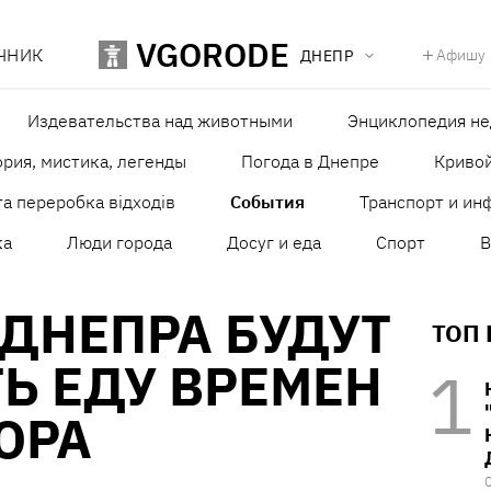
VGORODE
ЧНИК
Афишу
ДНЕПР
Издевательства над животными
Энциклопедия н
рия, мистика, легенды
Погода в Днепре
Кривой
а переробка відходів
События
Транспорт и ин
ка
Люди города
Досуг и еда
Спорт
В
 ДНЕПРА БУДУТ
ТОП
Ь ЕДУ ВРЕМЕН
ОРА