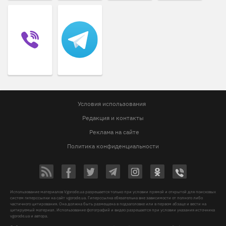
Условия использования
Редакция и контакты
Реклама на сайте
Политика конфиденциальности
Использование материалов Vgorode.ua разрешается только при условии прямой и открытой для поисковых
систем гиперссылки на сайт vgorode.ua. Гиперссылка обязательна вне зависимости от полного либо
частичного цитирования. Она должна быть размещена в подзаголовке или в первом абзаце и вести на
цитируемый материал. Использование фотографий и видео разрешается при условии указания источника
vgorode.ua и автора.