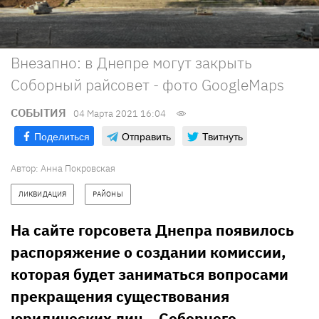
Внезапно: в Днепре могут закрыть
Соборный райсовет - фото GoogleMaps
СОБЫТИЯ
04 Марта 2021 16:04
Поделиться
Отправить
Твитнуть
Автор:
Анна Покровская
ЛИКВИДАЦИЯ
РАЙОНЫ
На сайте горсовета Днепра появилось
распоряжение о создании комиссии,
которая будет заниматься вопросами
прекращения существования
юридических лиц – Соборного