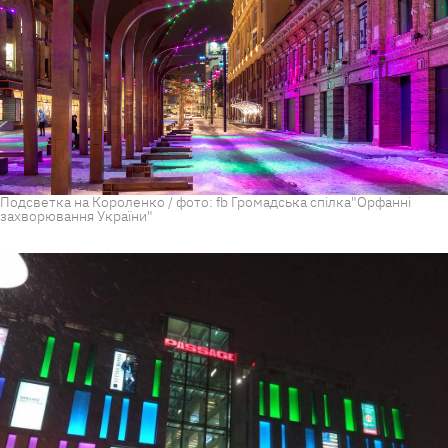
Подсветка на Короленко / фото: fb Громадська спілка"Орфанні
захворювання України"