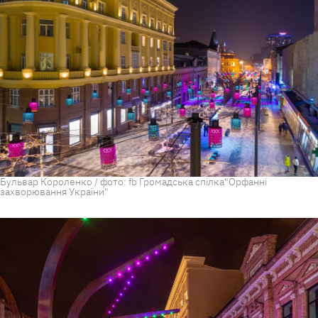
Бульвар Короленко / фото: fb Громадська спілка"Орфанні
захворювання України"