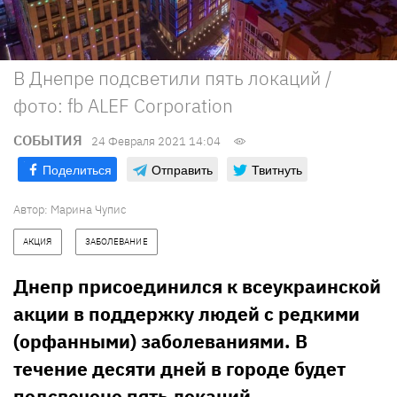
В Днепре подсветили пять локаций /
фото: fb ALEF Corporation
СОБЫТИЯ
24 Февраля 2021 14:04
Поделиться
Отправить
Твитнуть
Автор:
Марина Чупис
АКЦИЯ
ЗАБОЛЕВАНИЕ
Днепр присоединился к всеукраинской
акции в поддержку людей с редкими
(орфанными) заболеваниями. В
течение десяти дней в городе будет
подсвечено пять локаций.