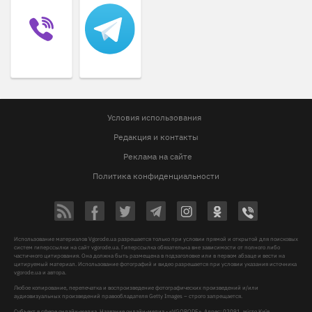
Условия использования
Редакция и контакты
Реклама на сайте
Политика конфиденциальности
Использование материалов Vgorode.ua разрешается только при условии прямой и открытой для поисковых
систем гиперссылки на сайт vgorode.ua. Гиперссылка обязательна вне зависимости от полного либо
частичного цитирования. Она должна быть размещена в подзаголовке или в первом абзаце и вести на
цитируемый материал. Использование фотографий и видео разрешается при условии указания источника
vgorode.ua и автора.
Любое копирование, перепечатка и воспроизведение фотографических произведений и/или
аудиовизуальных произведений правообладателя Getty Images – строго запрещается.
Субъект в сфере онлайн-медиа, Название онлайн-медиа - «VGORODE», Адрес: 02091, місто Київ,