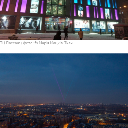
ТЦ Пассаж / фото: fb Марія Мацків-Ткач