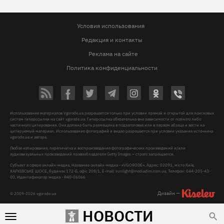
Условия использования
Редакция и контакты
Реклама на сайте
Политика конфиденциальности
Использование материалов Vgorode.ua разрешается только при условии прямой и открытой для поисковых
систем гиперссылки на сайт vgorode.ua. Гиперссылка обязательна вне зависимости от полного либо
частичного цитирования. Она должна быть размещена в подзаголовке или в первом абзаце и вести на
цитируемый материал. Использование фотографий и видео разрешается при условии указания источника
vgorode.ua и автора.
Любое копирование, перепечатка и воспроизведение фотографических произведений и/или
аудиовизуальных произведений правообладателя Getty Images – строго запрещается.
Субъект в сфере онлайн-медиа, Название онлайн-медиа - «VGORODE», Адрес: 02091, місто Київ,
ХАРКІВСЬКЕ ШОСЕ, будинок 172-Б, офіс 208/1, E-mail:
sunlight@mediadim.com.ua
, Телефон: 044-205-43-
00, Идентификатор медиа - R40-06066
Дизайн —
© 2009-2026 vgorode.ua
НОВОСТИ