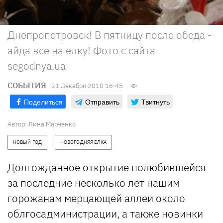
Днепропетровск! В пятницу после обеда -
айда все на елку! Фото с сайта
segodnya.ua
СОБЫТИЯ
21 Декабря 2010 16:45
Поделиться
Отправить
Твитнуть
Автор: Лина Марченко
НОВЫЙ ГОД
НОВОГОДНЯЯ ЕЛКА
Долгожданное открытие полюбившейся
за последние несколько лет нашим
горожанам мерцающей аллеи около
облгосадминистрации, а также новинки