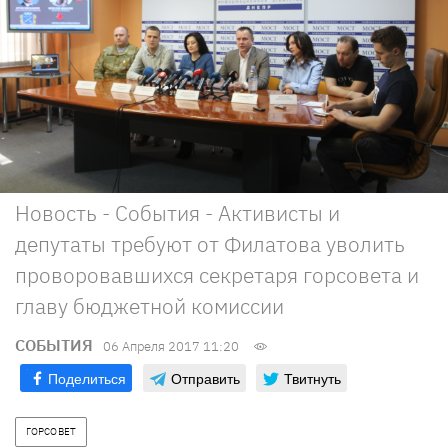
Новость - События - Активисты и
депутаты требуют от Филатова уволить
проворовавшихся секретаря горсовета и
главу бюджетной комиссии
СОБЫТИЯ
06 Апреля 2017 11:20
Поделиться
Отправить
Твитнуть
ГОРСОВЕТ