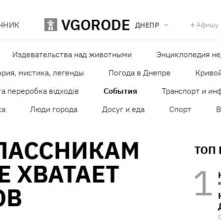
VGORODE
ЧНИК
Афишу
ДНЕПР
Издевательства над животными
Энциклопедия н
рия, мистика, легенды
Погода в Днепре
Кривой
а переробка відходів
События
Транспорт и ин
ка
Люди города
Досуг и еда
Спорт
В
ЛАССНИКАМ
ТОП
Е ХВАТАЕТ
ОВ