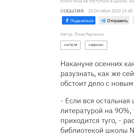
Книги пока не поступили в школы. Фот
СОБЫТИЯ
20 Октября 2010 13:48
Поделиться
Отправить
Автор: Лина Марченко
УЧИТЕЛЯ
УЧЕБНИКИ
Накануне осенних ка
разузнать, как же се
обстоит дело с новы
- Если вся остальная
литературой на 90%, 
приходится туго, - р
библиотекой школы №