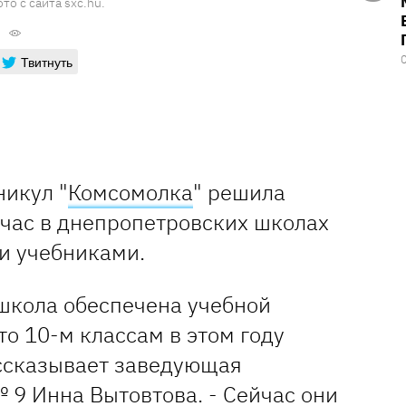
о с сайта sxc.hu.
Твитнуть
никул "
Комсомолка
" решила
йчас в днепропетровских школах
ми учебниками.
 школа обеспечена учебной
то 10-м классам в этом году
ассказывает заведующая
 9 Инна Вытовтова. - Сейчас они