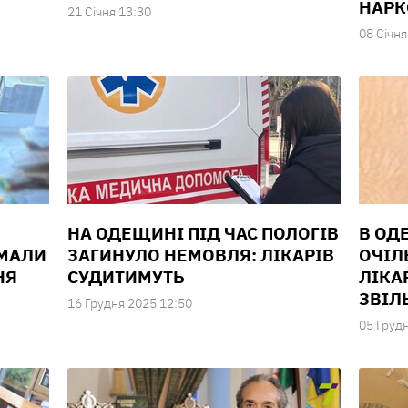
НАР
21 Сiчня 13:30
08 Сiчня
НА ОДЕЩИНІ ПІД ЧАС ПОЛОГІВ
В ОД
ИМАЛИ
ЗАГИНУЛО НЕМОВЛЯ: ЛІКАРІВ
ОЧІЛ
НЯ
СУДИТИМУТЬ
ЛІКА
ЗВІЛ
16 Грудня 2025 12:50
05 Груд