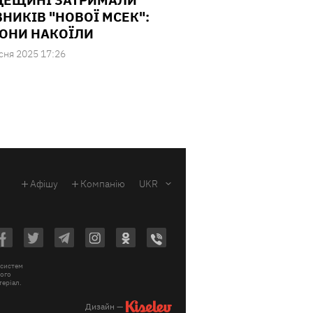
ДЕЩИНІ ЗАТРИМАЛИ
ВНИКІВ "НОВОЇ МСЕК":
ОНИ НАКОЇЛИ
сня 2025 17:26
Афішу
Компанію
UKR
 систем
вого
теріал.
Дизайн —