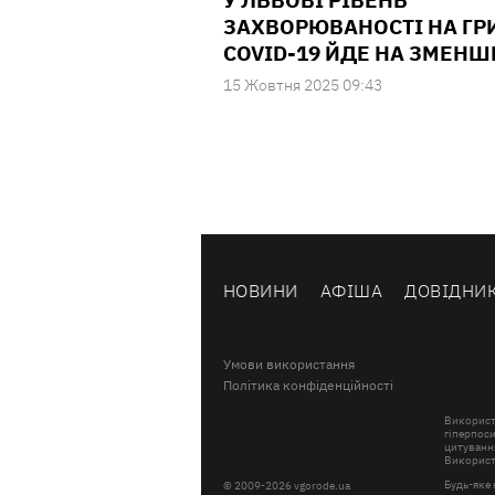
У ЛЬВОВІ РІВЕНЬ
ЗАХВОРЮВАНОСТІ НА ГРИ
COVID-19 ЙДЕ НА ЗМЕН
15 Жовтня 2025 09:43
НОВИНИ
АФІША
ДОВІДНИ
Умови використання
Політика конфіденційності
Використ
гіперпоси
цитування
Використа
Будь-яке 
© 2009-2026 vgorode.ua