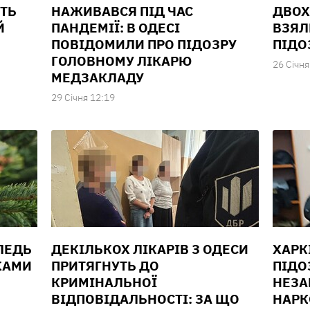
СТЬ
НАЖИВАВСЯ ПІД ЧАС
ДВОХ
Й
ПАНДЕМІЇ: В ОДЕСІ
ВЗЯЛИ
ПОВІДОМИЛИ ПРО ПІДОЗРУ
ПІД
ГОЛОВНОМУ ЛІКАРЮ
26 Сiчня
МЕДЗАКЛАДУ
29 Сiчня 12:19
ЛЕДЬ
ДЕКІЛЬКОХ ЛІКАРІВ З ОДЕСИ
ХАРК
КАМИ
ПРИТЯГНУТЬ ДО
ПІДО
КРИМІНАЛЬНОЇ
НЕЗА
ВІДПОВІДАЛЬНОСТІ: ЗА ЩО
НАРК