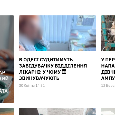
В ОДЕСІ СУДИТИМУТЬ
У ПЕ
ЗАВІДУВАЧКУ ВІДДІЛЕННЯ
НАПА
ЛІКАРНІ: У ЧОМУ ЇЇ
ДІВЧ
АР
ЗВИНУВАЧУЮТЬ
АМПУ
НИЙ
30 Квiтня 14:31
12 Бере
АТА