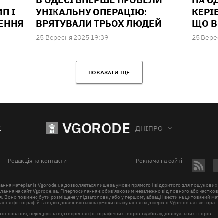
В ОДЕСІ ВПЕРШЕ ПРОВЕЛИ
НА О
П І
УНІКАЛЬНУ ОПЕРАЦІЮ:
КЕРІ
ШЕННЯ
ВРЯТУВАЛИ ТРЬОХ ЛЮДЕЙ
ЩО В
25 Вересня 2025 19:39
25 Вере
ПОКАЗАТИ ЩЕ
VGORODE
К
ДНІПРО
Редакція та контакти
Реклама на сайті
ання матеріалів Vgorode.ua дозволяється лише за умови прямого і відкритого для пошукових
лання на сайт Vgorode.ua. Гіперпосилання є обов'язковим незалежно від повного або частко
. Воно повинно бути розміщене у підзаголовку або у першому абзаці і вести на цитований ма
ння фотографій та відео дозволяється за умови вказування на джерело Vgorode.ua і автора.
копіювання, передрук та відтворення фотографічних творів та/або аудіовізуальних творів