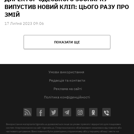
ВИПУСТИВ НОВИЙ КЛІП: ЦЬОГО РАЗУ ПРО
ЗМІЙ
17 Липня 2023 09:06
ПОКАЗАТИ ЩЕ
Умови використання
Редакція та контакти
Реклама на сайті
Політика конфіденційності
Використання матеріалів Vgorode.ua дозволяється лише за умови прямого і відкритого для пошукових
систем гіперпосилання на сайт Vgorode.ua. Гіперпосилання є обов'язковим незалежно від повного або
часткового цитування. Воно повинно бути розміщене у підзаголовку або у першому абзаці і вести на