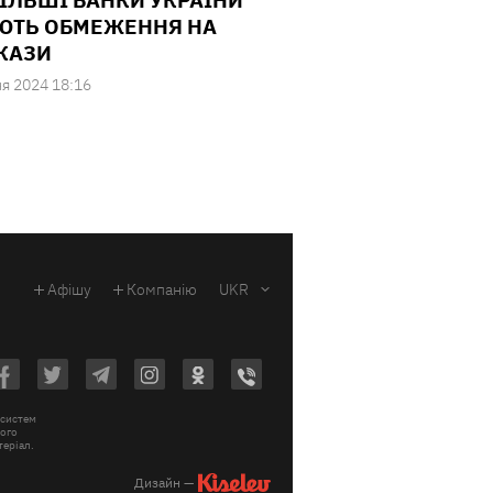
ІЛЬШІ БАНКИ УКРАЇНИ
ЮТЬ ОБМЕЖЕННЯ НА
КАЗИ
ня 2024 18:16
Афішу
Компанію
UKR
 систем
вого
теріал.
Дизайн —