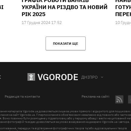
ГРАФІК РОБОТИ БАНКІВ
НАЙБ
І
УКРАЇНИ НА РІЗДВО ТА НОВИЙ
ГОТУ
РІК 2025
ПЕРЕ
17 Грудня 2024 17:52
10 Груд
ПОКАЗАТИ ЩЕ
VGORODE
К
ДНІПРО
Редакція та контакти
Реклама на сайті
ання матеріалів Vgorode.ua дозволяється лише за умови прямого і відкритого для пошукових
лання на сайт Vgorode.ua. Гіперпосилання є обов'язковим незалежно від повного або частко
. Воно повинно бути розміщене у підзаголовку або у першому абзаці і вести на цитований ма
ння фотографій та відео дозволяється за умови вказування на джерело Vgorode.ua і автора.
копіювання, передрук та відтворення фотографічних творів та/або аудіовізуальних творів