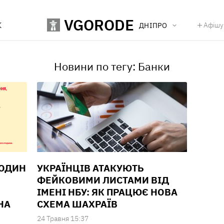
VGORODE
К
Афішу
ДНІПРО
Новини по тегу: Банки
РОДИН
УКРАЇНЦІВ АТАКУЮТЬ
ФЕЙКОВИМИ ЛИСТАМИ ВІД
ІМЕНІ НБУ: ЯК ПРАЦЮЄ НОВА
НА
СХЕМА ШАХРАЇВ
24 Травня 15:37