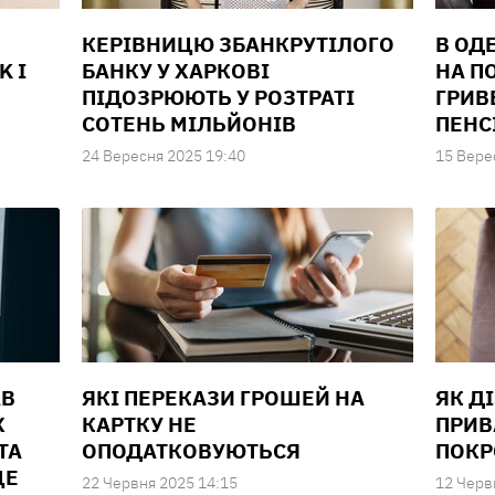
КЕРІВНИЦЮ ЗБАНКРУТІЛОГО
В ОД
K І
БАНКУ У ХАРКОВІ
НА П
ПІДОЗРЮЮТЬ У РОЗТРАТІ
ГРИВ
СОТЕНЬ МІЛЬЙОНІВ
ПЕНС
24 Вересня 2025 19:40
15 Вере
АВ
ЯКІ ПЕРЕКАЗИ ГРОШЕЙ НА
ЯК Д
Х
КАРТКУ НЕ
ПРИВ
ТА
ОПОДАТКОВУЮТЬСЯ
ПОКР
ЦЕ
22 Червня 2025 14:15
12 Черв