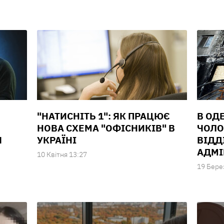
"НАТИСНІТЬ 1": ЯК ПРАЦЮЄ
В ОД
НОВА СХЕМА "ОФІСНИКІВ" В
ЧОЛО
Ч
УКРАЇНІ
ВІДД
АДМІ
10 Квiтня 13:27
19 Бере