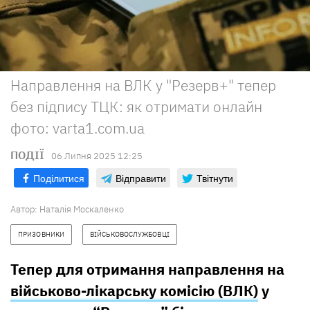
Направлення на ВЛК у "Резерв+" тепер
без підпису ТЦК: як отримати онлайн
фото: varta1.com.ua
ПОДІЇ
06 Липня 2025 12:25
Поділитися
Відправити
Твітнути
Автор:
Наталія Москаленко
ПРИЗОВНИКИ
ВІЙСЬКОВОСЛУЖБОВЦІ
Тепер для отримання направлення на
військово-лікарську комісію (ВЛК)
у