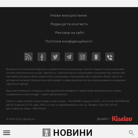
Умови використання
Редакція та контакти
Реклама на сайті
Політика конфіденційності
Використання матеріалів Vgorode.ua дозволяється лише за умови прямого і відкритого для пошукових
систем гіперпосилання на сайт Vgorode.ua. Гіперпосилання є обов'язковим незалежно від повного або
часткового цитування. Воно повинно бути розміщене у підзаголовку або у першому абзаці і вести на
цитований матеріал. Використання фотографій та відео дозволяється за умови вказування на джерело
Vgorode.ua і автора.
Будь-яке копіювання, передрук та відтворення фотографічних творів та/або аудіовізуальних творів
правовласника Getty Images - суворо забороняється.
Суб'єкт у сфері онлайн-медіа, Назва онлайн-медіа – «VGORODE», Адреса: 02091, місто Київ, ХАРКІВСЬКЕ
ШОСЕ, будинок 172-Б, офіс 208/1, E-mail:
sunlight@mediadim.com.ua
, Телефон: 044-205-43-00,
Ідентифікатор медіа – R40-06066
Дизайн —
© 2009-2026 vgorode.ua
НОВИНИ