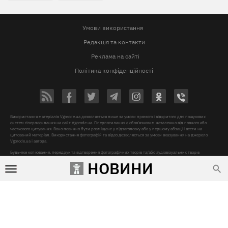
Умови використання
Редакція та контакти
Реклама на сайті
Політика конфіденційності
Використання матеріалів Vgorode.ua дозволяється лише за умови прямого і відкритого для пошукових
систем гіперпосилання на сайт Vgorode.ua. Гіперпосилання є обов'язковим незалежно від повного або
часткового цитування. Воно повинно бути розміщене у підзаголовку або у першому абзаці і вести на
цитований матеріал. Використання фотографій та відео дозволяється за умови вказування на джерело
Vgorode.ua і автора.
Будь-яке копіювання, передрук та відтворення фотографічних творів та/або аудіовізуальних творів
правовласника Getty Images - суворо забороняється.
НОВИНИ
Суб'єкт у сфері онлайн-медіа, Назва онлайн-медіа – «VGORODE», Адреса: 02091, місто Київ, ХАРКІВСЬКЕ
ШОСЕ, будинок 172-Б, офіс 208/1, E-mail:
sunlight@mediadim.com.ua
, Телефон: 044-205-43-00,
Ідентифікатор медіа – R40-06066
Дизайн —
© 2009-2026 vgorode.ua