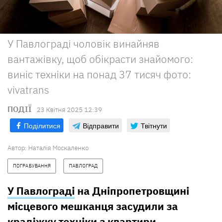
У Павлограді чоловік винайняв
вантажівку, щоб обікрасти знайомого:
виніс техніки на понад 37 тисяч фото:
vivatrans
ПОДІЇ
23 Квiтня 2025 12:39
Поділитися
Відправити
Твітнути
Автор:
Наталія Москаленко
ПОГРАБУВАННЯ
ПАВЛОГРАД
У Павлограді
на Дніпропетровщині
місцевого мешканця засудили за
крадіжку техніки з квартири