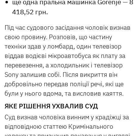
ще одна пральна машинка Gorenje — 8
418,52 грн.
Під час судового засідання чоловік визнав
свою провину. Розповів, що частину
техніки здав у ломбард, один телевізор
віддав водієві мікроавтобуса як плату за
перевезення, а холодильник і телевізор
Sony залишив собі. Після викриття він
добровільно передав поліції речі, які ще
були у нього вдома, та висловив каяття.
ЯКЕ РІШЕННЯ УХВАЛИВ СУД
Суд визнав чоловіка винним у крадіжці за
відповідною статтею Кримінального
кодексу та призначив покарання у вигляді