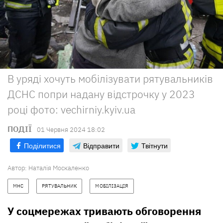
В уряді хочуть мобілізувати рятувальників
ДСНС попри надану відстрочку у 2023
році фото: vechirniy.kyiv.ua
ПОДІЇ
01 Червня 2024 18:02
Поділитися
Відправити
Твітнути
Автор:
Наталія Москаленко
МНС
РЯТУВАЛЬНИК
МОБІЛІЗАЦІЯ
У соцмережах тривають обговорення