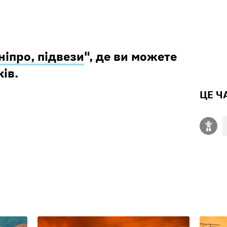
ніпро, підвези
", де ви можете
ів.
ЦЕ Ч