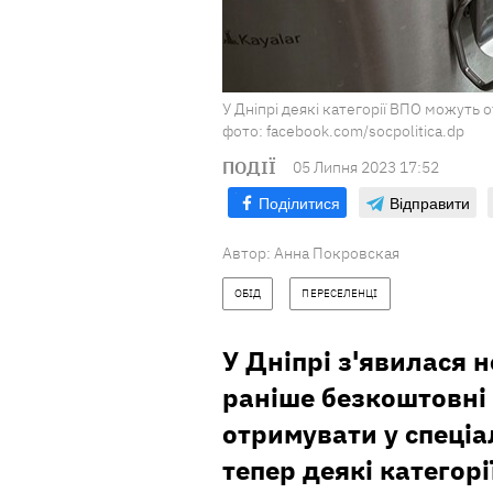
У Дніпрі деякі категорії ВПО можуть 
фото: facebook.com/socpolitica.dp
ПОДІЇ
05 Липня 2023 17:52
Поділитися
Відправити
Автор:
Анна Покровская
ОБІД
ПЕРЕСЕЛЕНЦІ
У Дніпрі з'явилася 
раніше безкоштовні 
отримувати у спеціа
тепер деякі категор