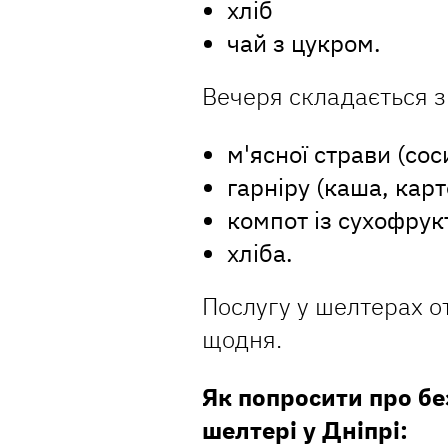
хліб
чай з цукром.
Вечеря складається з
м'ясної страви (сос
гарніру (каша, карт
компот із сухофрукт
хліба.
Послугу у шелтерах 
щодня.
Як попросити про б
шелтері у Дніпрі: