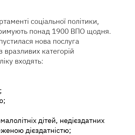
таменті соціальної політики,
отримують понад 1900 ВПО щодня.
пустилася нова послуга
з вразливих категорій
ліку входять:
;
ю;
алолітніх дітей, недієздатних
меженою дієздатністю;