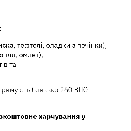
:
иска, тефтелі, оладки з печінки),
опля, омлет),
ів та
отримують близько 260 ВПО
езкоштовне харчування у