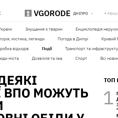
VGORODE
К
Афішу
ДНІПРО
країні
Знущання з тварин
Енциклопедія нерухо
торія, містика, легенди
Погода в Дніпрі
Кривий 
робка відходів
Події
Транспорт та інфраструкт
юди міста
Дозвілля та їжа
Спорт
Всі нови
 ДЕЯКІ
ТОП
Ї ВПО МОЖУТЬ
И