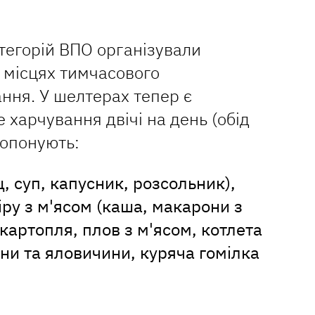
тегорій ВПО організували
 місцях тимчасового
ння. У шелтерах тепер є
харчування двічі на день (обід
ропонують:
 суп, капусник, розсольник),
іру з м'ясом (каша, макарони з
картопля, плов з м'ясом, котлета
ини та яловичини, куряча гомілка