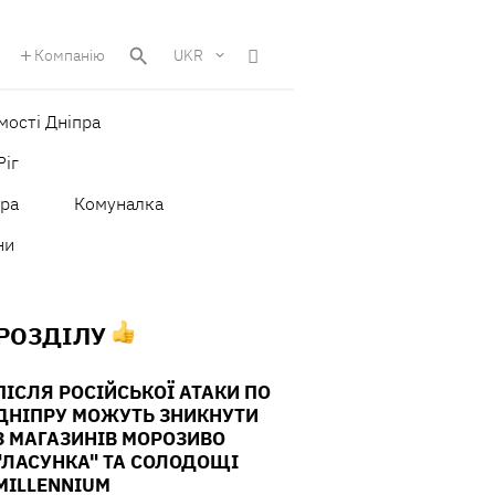
Компанію
UKR
мості Дніпра
Ріг
ура
Комуналка
ни
 РОЗДІЛУ
ПІСЛЯ РОСІЙСЬКОЇ АТАКИ ПО
ДНІПРУ МОЖУТЬ ЗНИКНУТИ
З МАГАЗИНІВ МОРОЗИВО
"ЛАСУНКА" ТА СОЛОДОЩІ
MILLENNIUM