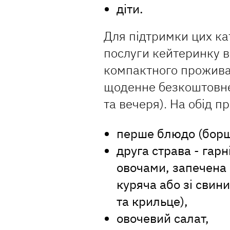
діти.
Для підтримки цих ка
послуги кейтеринку в
компактного прожива
щоденне безкоштовне 
та вечеря). На обід п
перше блюдо (борщ,
друга страва - гарн
овочами, запечена 
куряча або зі свин
та крильце),
овочевий салат,