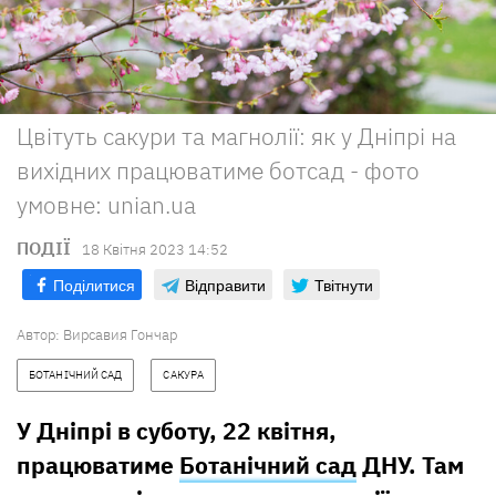
Цвітуть сакури та магнолії: як у Дніпрі на
вихідних працюватиме ботсад - фото
умовне: unian.ua
ПОДІЇ
18 Квiтня 2023 14:52
Поділитися
Відправити
Твітнути
Автор:
Вирсавия Гончар
БОТАНІЧНИЙ САД
САКУРА
У Дніпрі в суботу, 22 квітня,
працюватиме
Ботанічний сад
ДНУ. Там