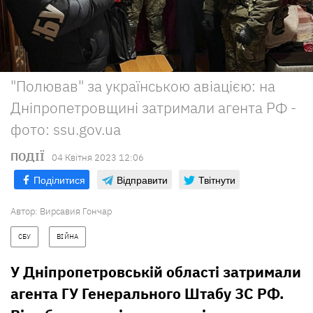
"Полював" за українською авіацією: на
Дніпропетровщині затримали агента РФ -
фото: ssu.gov.ua
ПОДІЇ
04 Квiтня 2023 12:06
Поділитися
Відправити
Твітнути
Автор:
Вирсавия Гончар
СБУ
ВІЙНА
У Дніпропетровській області затримали
агента ГУ Генерального Штабу ЗС РФ.