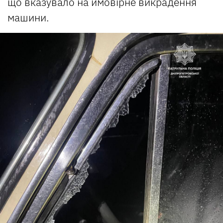
що вказувало на ймовірне викрадення
машини.