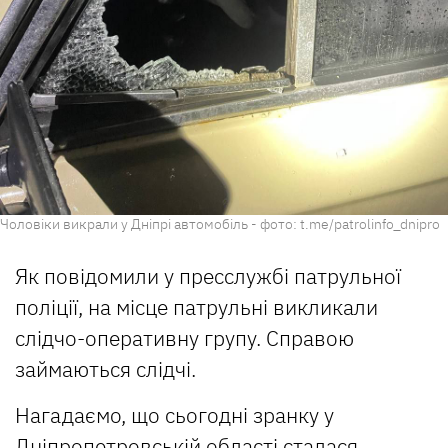
Чоловіки викрали у Дніпрі автомобіль - фото: t.me/patrolinfo_dnipro
Як повідомили у пресслужбі патрульної
поліції, на місце патрульні викликали
слідчо-оперативну групу. Справою
займаються слідчі.
Нагадаємо, що сьогодні зранку у
Дніпропетровській області
сталася