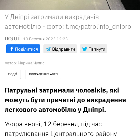
У Дніпрі затримали викрадачів
автомобілю - фото: t.me/patrolinfo_dnipro
ПОДІЇ
13 Березня 2023 12:23
Поділитися
Відправити
Твітнути
Автор:
Марина Чупис
ПОДІЇ
ВИКРАДЕННЯ АВТО
Патрульні затримали чоловіків, які
можуть бути причетні до викрадення
легкового автомобілю у Дніпрі.
Учора вночі, 12 березня, під час
патрулювання Центрального району