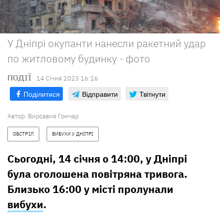
У Дніпрі окупанти нанесли ракетний удар
по житловому будинку - фото
ПОДІЇ
14 Сiчня 2023 16:16
Поділитися
Відправити
Твітнути
Автор:
Вирсавия Гончар
ОБСТРІЛ
ВИБУХИ У ДНІПРІ
Сьогодні, 14 січня о 14:00, у Дніпрі
була оголошена повітряна тривога.
Близько 16:00 у місті пролунали
вибухи
.