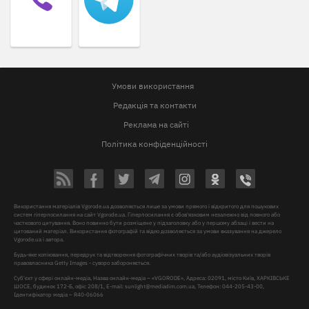
Умови використання
Редакція та контакти
Реклама на сайті
Політика конфіденційності
Використання матеріалів Vgorode.ua дозволяється лише за умови прямого і відкритого для пошукових
систем гіперпосилання на сайт Vgorode.ua. Гіперпосилання є обов'язковим незалежно від повного або
часткового цитування. Воно повинно бути розміщене у підзаголовку або у першому абзаці і вести на
цитований матеріал. Використання фотографій та відео дозволяється за умови вказування на джерело
Vgorode.ua і автора.
Будь-яке копіювання, передрук та відтворення фотографічних творів та/або аудіовізуальних творів
правовласника Getty Images - суворо забороняється.
Суб'єкт у сфері онлайн-медіа, Назва онлайн-медіа – «VGORODE», Адреса: 02091, місто Київ, ХАРКІВСЬКЕ
ШОСЕ, будинок 172-Б, офіс 208/1, E-mail:
sunlight@mediadim.com.ua
, Телефон: 044-205-43-00,
Ідентифікатор медіа – R40-06066