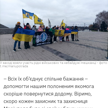
У заході взяли участь рідні військових та небайдужі мешканці - фото:
t.me/mariupolrada
– Всіх їх об‘єднує спільне бажання –
допомогти нашим полоненим якомога
скоріше повернутися додому. Віримо,
скоро кожен захисник та захисниця