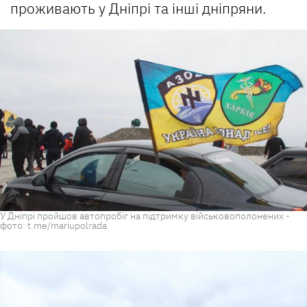
проживають у Дніпрі та інші дніпряни.
У Дніпрі пройшов автопробіг на підтримку військовополонених -
фото: t.me/mariupolrada