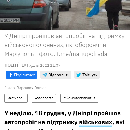
У Дніпрі пройшов автопробіг на підтримку
військовополонених, які обороняли
Маріуполь - фото: t.me/mariupolrada
ПОДІЇ
19 Грудня 2022 11:37
Поділитися
Відправити
Твітнути
Автор:
Вирсавия Гончар
МАРІУПОЛЬ
АВТОПРОБІГ
ВІЙСЬКОВОПОЛОНЕНІ
У неділю, 18 грудня, у Дніпрі пройшов
автопробіг на підтримку
військових
, які