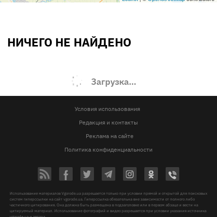
НИЧЕГО НЕ НАЙДЕНО
Загрузка...
Условия использования
Редакция и контакты
Реклама на сайте
Политика конфиденциальности
Использование материалов Vgorode.ua разрешается только при условии прямой и открытой для поисковых
систем гиперссылки на сайт vgorode.ua. Гиперссылка обязательна вне зависимости от полного либо
частичного цитирования. Она должна быть размещена в подзаголовке или в первом абзаце и вести на
цитируемый материал. Использование фотографий и видео разрешается при условии указания источника
vgorode.ua и автора.