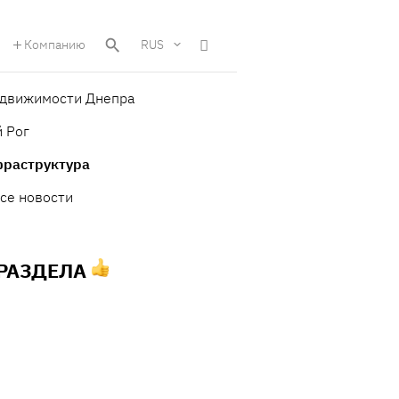
Компанию
RUS
едвижимости Днепра
 Рог
фраструктура
се новости
 РАЗДЕЛА