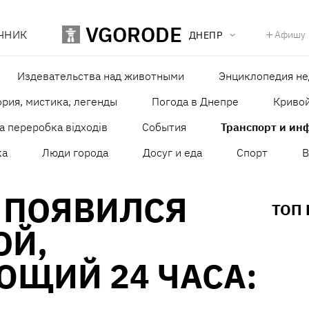
VGORODE
ЧНИК
Афишу
ДНЕПР
Издевательства над животными
Энциклопедия н
рия, мистика, легенды
Погода в Днепре
Кривой
а переробка відходів
События
Транспорт и ин
ка
Люди города
Досуг и еда
Спорт
В
 ПОЯВИЛСЯ
ТОП
ОЙ,
ЮЩИЙ 24 ЧАСА: