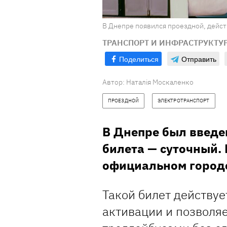
В Днепре появился проездной, дейст
ТРАНСПОРТ И ИНФРАСТРУКТУ
Поделиться
Отправить
Автор:
Наталія Москаленко
ПРОЕЗДНОЙ
ЭЛЕКТРОТРАНСПОРТ
В Днепре был введе
билета — суточный.
официальном город
Такой билет действуе
активации и позволя