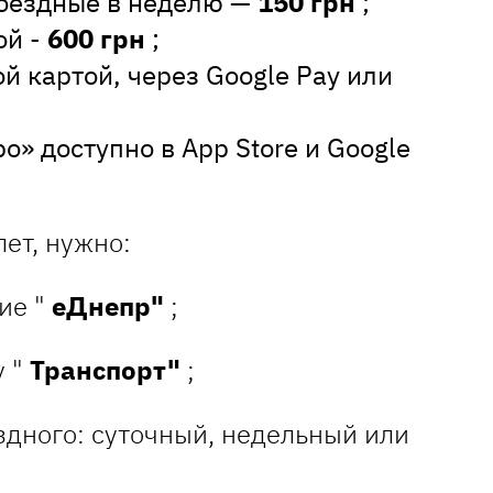
оездные в неделю —
150 грн
;
ой -
600 грн
;
й картой, через Google Pay или
» доступно в App Store и Google
ет, нужно:
ие "
еДнепр"
;
у "
Транспорт"
;
здного: суточный, недельный или