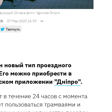
вующий 24 часа фото: Vgorode Dnipro
РА
07 Мая 2025 16:59
Твитнуть
н новый тип проездного
 Его можно приобрести в
ском приложении
"Дніпро"
.
т в течение 24 часов с момента
ет пользоваться трамваями и