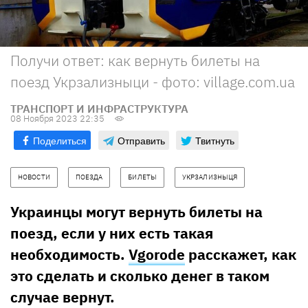
Получи ответ: как вернуть билеты на
поезд Укрзализныци - фото: village.com.ua
ТРАНСПОРТ И ИНФРАСТРУКТУРА
08 Ноября 2023 22:35
Поделиться
Отправить
Твитнуть
НОВОСТИ
ПОЕЗДА
БИЛЕТЫ
УКРЗАЛИЗНЫЦЯ
Украинцы могут вернуть билеты на
поезд, если у них есть такая
необходимость.
Vgorode
расскажет, как
это сделать и сколько денег в таком
случае вернут.