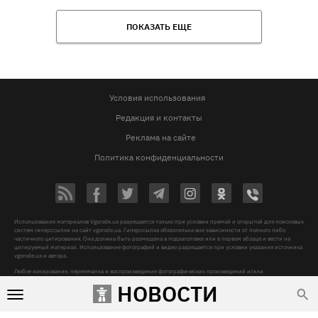
ПОКАЗАТЬ ЕЩЕ
Условия использования
Редакция и контакты
Реклама на сайте
Политика конфиденциальности
Использование материалов Vgorode.ua разрешается только при условии прямой и открытой для поисковых
систем гиперссылки на сайт vgorode.ua. Гиперссылка обязательна вне зависимости от полного либо
частичного цитирования. Она должна быть размещена в подзаголовке или в первом абзаце и вести на
цитируемый материал. Использование фотографий и видео разрешается при условии указания источника
vgorode.ua и автора.
Любое копирование, перепечатка и воспроизведение фотографических произведений и/или
аудиовизуальных произведений правообладателя Getty Images – строго запрещается.
НОВОСТИ
Субъект в сфере онлайн-медиа, Название онлайн-медиа - «VGORODE», Адрес: 02091, місто Київ,
ХАРКІВСЬКЕ ШОСЕ, будинок 172-Б, офіс 208/1, E-mail:
sunlight@mediadim.com.ua
, Телефон: 044-205-43-
00, Идентификатор медиа - R40-06066