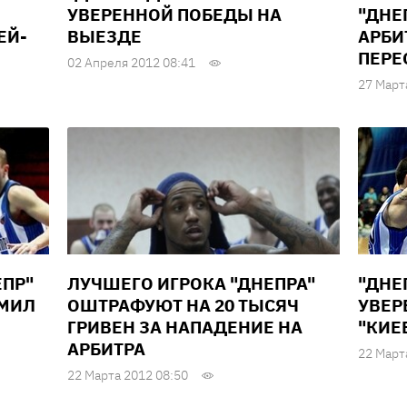
УВЕРЕННОЙ ПОБЕДЫ НА
"ДНЕ
ЕЙ-
ВЫЕЗДЕ
АРБИ
ПЕРЕ
02 Апреля 2012 08:41
27 Март
ЕПР"
ЛУЧШЕГО ИГРОКА "ДНЕПРА"
"ДНЕ
ОМИЛ
ОШТРАФУЮТ НА 20 ТЫСЯЧ
УВЕР
ГРИВЕН ЗА НАПАДЕНИЕ НА
"КИЕ
АРБИТРА
22 Март
22 Марта 2012 08:50