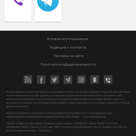
Условия использования
Редакция и контакты
Реклама на сайте
Политика конфиденциальности
Использование материалов Vgorode.ua разрешается только при условии прямой и открытой для поисковых
систем гиперссылки на сайт vgorode.ua. Гиперссылка обязательна вне зависимости от полного либо
частичного цитирования. Она должна быть размещена в подзаголовке или в первом абзаце и вести на
цитируемый материал. Использование фотографий и видео разрешается при условии указания источника
vgorode.ua и автора.
Любое копирование, перепечатка и воспроизведение фотографических произведений и/или
аудиовизуальных произведений правообладателя Getty Images – строго запрещается.
Субъект в сфере онлайн-медиа, Название онлайн-медиа - «VGORODE», Адрес: 02091, місто Київ,
ХАРКІВСЬКЕ ШОСЕ, будинок 172-Б, офіс 208/1, E-mail:
sunlight@mediadim.com.ua
, Телефон: 044-205-43-
00, Идентификатор медиа - R40-06066