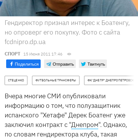
Гендиректор признал интерес к Боатенгу,
но опроверг его покупку. Фото с сайта
fcdnipro.dp.ua
СПОРТ
15 Июня 2011 17:46
Поделиться
Отправить
Твитнуть
СТЕЦЕНКО
ФУТБОЛЬНЫЕ ТРАНСФЕРЫ
ФК "ДНЕПР" ДНЕПРОПЕТРОВСК
Вчера многие СМИ опубликовали
информацию о том, что полузащитник
испанского "Хетафе" Дерек Боатенг уже
заключил контракт с "
Днепром
". Однако,
по словам гендиректора клуба, такая