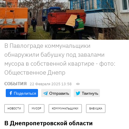
В Павлограде коммунальщики
обнаружили бабушку под завалами
мусора в собственной квартире - фото:
Общественное Днепр
СОБЫТИЯ
22 Февраля 2025 13:58
Поделиться
Отправить
Твитнуть
НОВОСТИ
МУСОР
КОММУНАЛЬЩИКИ
БАБУШКА
В Днепропетровской области