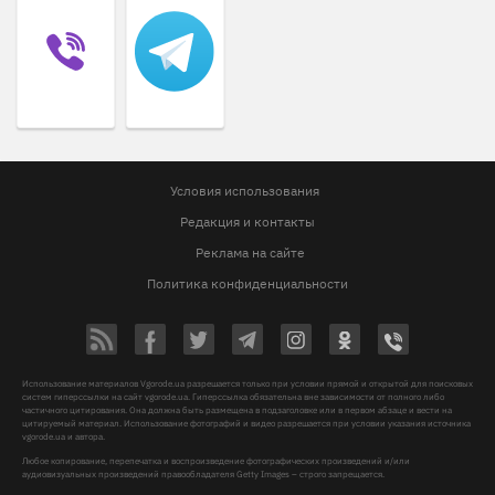
Условия использования
Редакция и контакты
Реклама на сайте
Политика конфиденциальности
Использование материалов Vgorode.ua разрешается только при условии прямой и открытой для поисковых
систем гиперссылки на сайт vgorode.ua. Гиперссылка обязательна вне зависимости от полного либо
частичного цитирования. Она должна быть размещена в подзаголовке или в первом абзаце и вести на
цитируемый материал. Использование фотографий и видео разрешается при условии указания источника
vgorode.ua и автора.
Любое копирование, перепечатка и воспроизведение фотографических произведений и/или
аудиовизуальных произведений правообладателя Getty Images – строго запрещается.