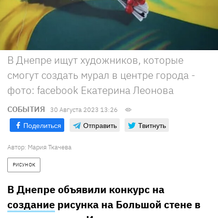
В Днепре ищут художников, которые
смогут создать мурал в центре города -
фото: facebook Екатерина Леонова
СОБЫТИЯ
30 Августа 2023 13:26
Поделиться
Отправить
Твитнуть
Автор:
Мария Ткачева
РИСУНОК
В Днепре объявили конкурс на
создание
рисунка на Большой стене в