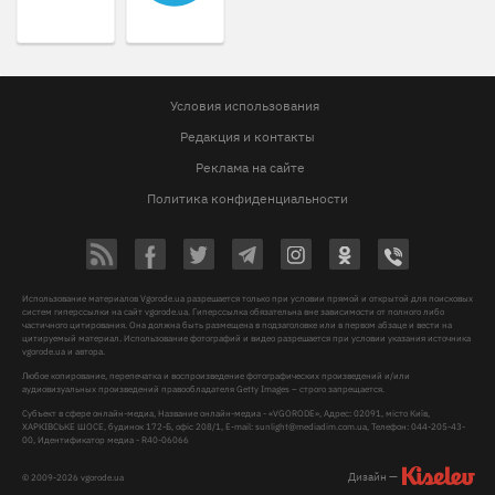
Условия использования
Редакция и контакты
Реклама на сайте
Политика конфиденциальности
Использование материалов Vgorode.ua разрешается только при условии прямой и открытой для поисковых
систем гиперссылки на сайт vgorode.ua. Гиперссылка обязательна вне зависимости от полного либо
частичного цитирования. Она должна быть размещена в подзаголовке или в первом абзаце и вести на
цитируемый материал. Использование фотографий и видео разрешается при условии указания источника
vgorode.ua и автора.
Любое копирование, перепечатка и воспроизведение фотографических произведений и/или
аудиовизуальных произведений правообладателя Getty Images – строго запрещается.
Субъект в сфере онлайн-медиа, Название онлайн-медиа - «VGORODE», Адрес: 02091, місто Київ,
ХАРКІВСЬКЕ ШОСЕ, будинок 172-Б, офіс 208/1, E-mail:
sunlight@mediadim.com.ua
, Телефон: 044-205-43-
00, Идентификатор медиа - R40-06066
Дизайн —
© 2009-2026 vgorode.ua