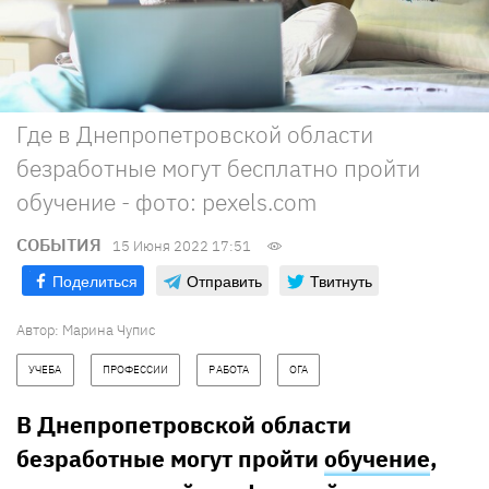
Где в Днепропетровской области
безработные могут бесплатно пройти
обучение - фото: pexels.com
СОБЫТИЯ
15 Июня 2022 17:51
Поделиться
Отправить
Твитнуть
Автор:
Марина Чупис
УЧЕБА
ПРОФЕССИИ
РАБОТА
ОГА
В Днепропетровской области
безработные могут пройти
обучение
,