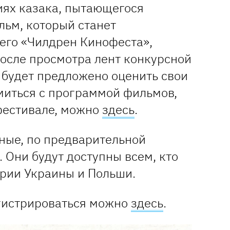
иях казака, пытающегося
льм, который станет
го «Чилдрен Кинофеста»,
После просмотра лент конкурсной
будет предложено оценить свои
миться с программой фильмов,
фестивале, можно
здесь
.
тные, по предварительной
. Они будут доступны всем, кто
ории Украины и Польши.
егистрироваться можно
здесь
.