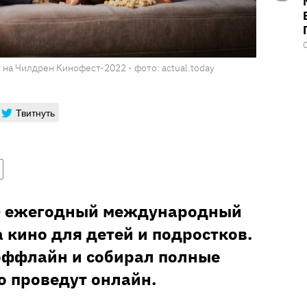
а Чилдрен Кинофест-2022 - фото: actual.today
Твитнуть
– ежегодный международный
 кино для детей и подростков.
оффлайн и собирал полные
го проведут онлайн.