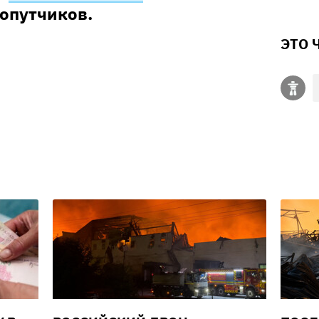
попутчиков.
ЭТО 