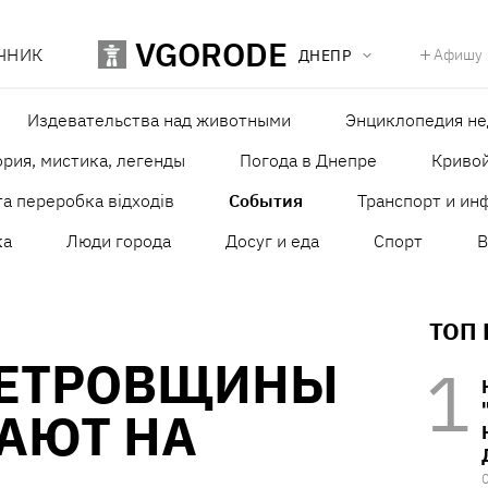
VGORODE
ЧНИК
Афишу
ДНЕПР
Издевательства над животными
Энциклопедия н
рия, мистика, легенды
Погода в Днепре
Кривой
а переробка відходів
События
Транспорт и ин
ка
Люди города
Досуг и еда
Спорт
В
ТОП
ЕТРОВЩИНЫ
АЮТ НА