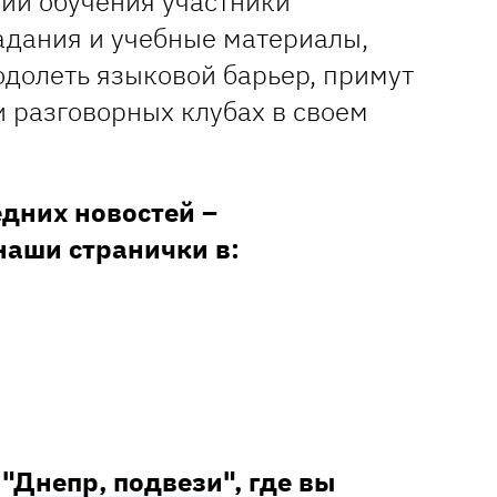
нии обучения участники
адания и учебные материалы,
одолеть языковой барьер, примут
и разговорных клубах в своем
едних новостей –
наши странички в:
 "
Днепр, подвези
", где вы