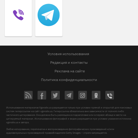
Условия использования
Редакция и контакты
Реклама на сайте
Политика конфиденциальности
Использование материалов Vgorode.ua разрешается только при условии прямой и открытой для поисковых
систем гиперссылки на сайт vgorode.ua. Гиперссылка обязательна вне зависимости от полного либо
частичного цитирования. Она должна быть размещена в подзаголовке или в первом абзаце и вести на
цитируемый материал. Использование фотографий и видео разрешается при условии указания источника
vgorode.ua и автора.
Любое копирование, перепечатка и воспроизведение фотографических произведений и/или
аудиовизуальных произведений правообладателя Getty Images – строго запрещается.