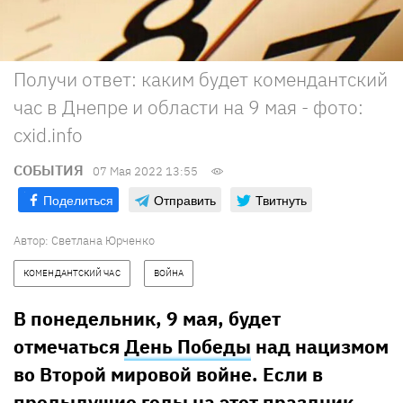
Получи ответ: каким будет комендантский
час в Днепре и области на 9 мая - фото:
cxid.info
СОБЫТИЯ
07 Мая 2022 13:55
Поделиться
Отправить
Твитнуть
Автор:
Светлана Юрченко
КОМЕНДАНТСКИЙ ЧАС
ВОЙНА
В понедельник, 9 мая, будет
отмечаться
День Победы
над нацизмом
во Второй мировой войне. Если в
предыдущие годы на этот праздник