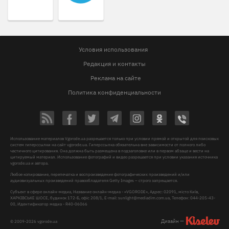
Условия использования
Редакция и контакты
Реклама на сайте
Политика конфиденциальности
Использование материалов Vgorode.ua разрешается только при условии прямой и открытой для поисковых
систем гиперссылки на сайт vgorode.ua. Гиперссылка обязательна вне зависимости от полного либо
частичного цитирования. Она должна быть размещена в подзаголовке или в первом абзаце и вести на
цитируемый материал. Использование фотографий и видео разрешается при условии указания источника
vgorode.ua и автора.
Любое копирование, перепечатка и воспроизведение фотографических произведений и/или
аудиовизуальных произведений правообладателя Getty Images – строго запрещается.
Субъект в сфере онлайн-медиа, Название онлайн-медиа - «VGORODE», Адрес: 02091, місто Київ,
ХАРКІВСЬКЕ ШОСЕ, будинок 172-Б, офіс 208/1, E-mail:
sunlight@mediadim.com.ua
, Телефон: 044-205-43-
00, Идентификатор медиа - R40-06066
Дизайн —
© 2009-2026 vgorode.ua