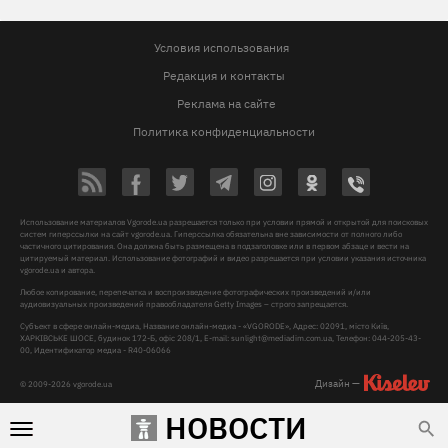
Условия использования
Редакция и контакты
Реклама на сайте
Политика конфиденциальности
Использование материалов Vgorode.ua разрешается только при условии прямой и открытой для поисковых
систем гиперссылки на сайт vgorode.ua. Гиперссылка обязательна вне зависимости от полного либо
частичного цитирования. Она должна быть размещена в подзаголовке или в первом абзаце и вести на
цитируемый материал. Использование фотографий и видео разрешается при условии указания источника
vgorode.ua и автора.
Любое копирование, перепечатка и воспроизведение фотографических произведений и/или
аудиовизуальных произведений правообладателя Getty Images – строго запрещается.
Субъект в сфере онлайн-медиа, Название онлайн-медиа - «VGORODE», Адрес: 02091, місто Київ,
ХАРКІВСЬКЕ ШОСЕ, будинок 172-Б, офіс 208/1, E-mail:
sunlight@mediadim.com.ua
, Телефон: 044-205-43-
00, Идентификатор медиа - R40-06066
Дизайн —
© 2009-2026 vgorode.ua
НОВОСТИ